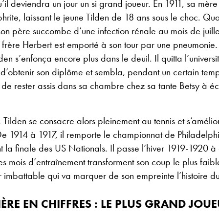
’il deviendra un jour un si grand joueur. En 1911, sa mèr
phrite, laissant le jeune Tilden de 18 ans sous le choc. Qu
son père succombe d’une infection rénale au mois de juillet
 frère Herbert est emporté à son tour par une pneumonie
den s’enfonça encore plus dans le deuil. Il quitta l’univers
d’obtenir son diplôme et sembla, pendant un certain temps
e de rester assis dans sa chambre chez sa tante Betsy à éc
Tilden se consacre alors pleinement au tennis et s’amélio
e 1914 à 1917, il remporte le championnat de Philadelphi
int la finale des US Nationals. Il passe l’hiver 1919-1920 
es mois d’entraînement transforment son coup le plus faible 
r imbattable qui va marquer de son empreinte l’histoire du
ÈRE EN CHIFFRES : LE PLUS GRAND JOU