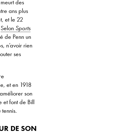
e meurt des
atre ans plus
, et le 22
.
Selon
Sports
ité de Penn un
, n’avoir rien
outer ses
re
e, et en 1918
à améliorer son
et font de Bill
 tennis.
EUR DE SON