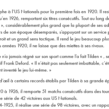
omphe à l’US Nationals pour la première fois en 1920. Il res
qu’en 1926, remportant six titres consécutifs. Tout au long 
l », considérablement plus grand que la plupart de ses ad
urs de son époque désemparés, s’appuyant sur un service p
it et un grand sens tactique. Il rend le jeu beaucoup plu
s années 1920, il ne laisse que des miettes à ses rivaux.
’a jamais régné sur son sport comme l’a fait Tilden « , s
tif Frank Deford. « Il n’était pas seulement imbattable, c’é
t inventé le jeu lui-même. »
d’œil à certains records établis par Tilden à sa grande é
 à 1926, il remporte 51 matchs consécutifs dans des tour
e série de 42 victoires aux US Nationals.
-1925, il réalise une série de 98 victoires, avec un rappor