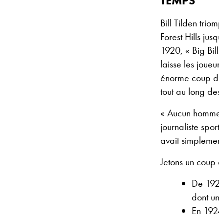
TEMPS
Bill Tilden tri
Forest Hills jus
1920, « Big Bil
laisse les joue
énorme coup dro
tout au long de
« Aucun homme n
journaliste spor
avait simplemen
Jetons un coup 
De 1920
dont un
En 1924