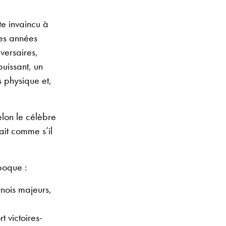
te invaincu à
des années
versaires,
uissant, un
s physique et,
elon le célèbre
tait comme s’il
poque :
nois majeurs,
t victoires-