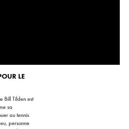
POUR LE
 Bill Tilden est
ême sa
uer au tennis
 jeu, personne