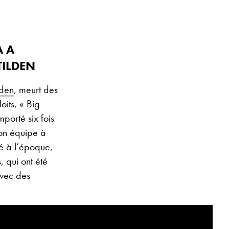
A A
TILDEN
lden
, meurt des
oits, « Big
mporté six fois
on équipe à
é à l’époque,
, qui ont été
avec des