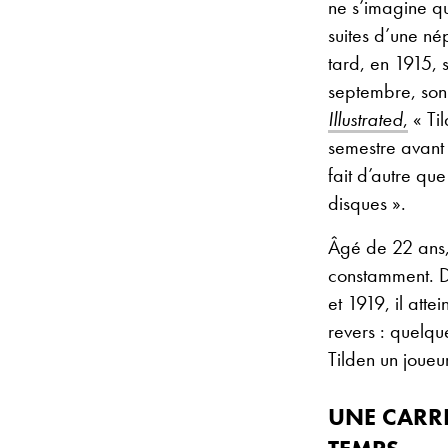
ne s’imagine qu
suites d’une né
tard, en 1915, 
septembre, son
Illustrated
,
« Til
semestre avant 
fait d’autre qu
disques ».
Âgé de 22 ans, 
constamment. D
et 1919, il atte
revers : quelqu
Tilden un joueu
UNE CARRI