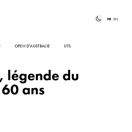
FR
EN
N
OPEN D'AUSTRALIE
UTS
en, légende du
à 60 ans