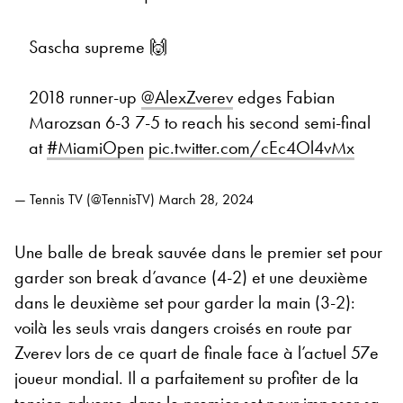
Sascha supreme 🙌
2018 runner-up
@AlexZverev
edges Fabian
Marozsan 6-3 7-5 to reach his second semi-final
at
#MiamiOpen
pic.twitter.com/cEc4Ol4vMx
— Tennis TV (@TennisTV)
March 28, 2024
Une balle de break sauvée dans le premier set pour
garder son break d’avance (4-2) et une deuxième
dans le deuxième set pour garder la main (3-2):
voilà les seuls vrais dangers croisés en route par
Zverev lors de ce quart de finale face à l’actuel 57e
joueur mondial. Il a parfaitement su profiter de la
tension adverse dans le premier set pour imposer sa