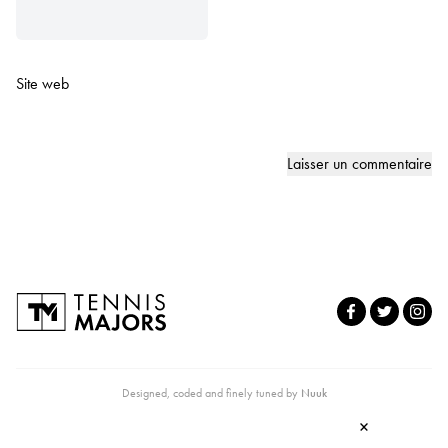
Site web
Designed, coded and finely tuned by
Nuuk
×