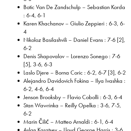
Botic Van De Zandschulp – Sebastian Korda
: 6-4, 6-1
Karen Khachanov – Giulio Zeppieri : 6-3, 6-
4
Nikoloz Basilashvili – Daniel Evans : 7-6 [2],
6-2
Denis Shapovalov – Lorenzo Sonego : 7-6
[5], 3-6, 6-3
Laslo Djere – Borna Coric : 6-2, 6-7 [3], 6-2
Alejandro Davidovich Fokina – Ilya Ivashka :
6-2, 4-6, 6-4
Jenson Brooksby – Flavio Cobolli : 6-3, 6-4
Stan Wawrinka – Reilly Opelka : 3-6, 7-5,
6-2
Marin Čilić – Matteo Arnaldi : 6-1, 6-4
Aslan Karatsev – Lloyd George Harris : 3-6,