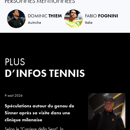
PERSONNES MENTIONNÉES
DOMINIC
THIEM
FABIO
FOGNINI
Autriche
Italie
PLUS
D’INFOS TENNIS
9 août 2026
Spéculations autour du genou de
Sinner après sa visite dans une
clinique milanaise
Selon le "Corriere della Sera", la