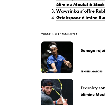
élimine Moutet à Stoc
Wawrinka s’offre Rubl
Griekspoor élimine Ruu
VOUS POURRIEZ AUSSI AIMER
Sonego rejo
TENNIS MAJORS
Fearnley cons
élimine Mout