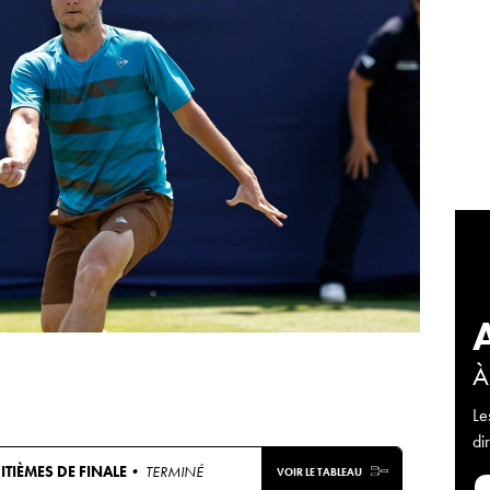
À
Le
di
ITIÈMES DE FINALE
• TERMINÉ
VOIR LE TABLEAU