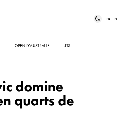
FR
EN
N
OPEN D'AUSTRALIE
UTS
vic domine
en quarts de