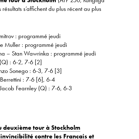
me tour à Stockholm
(ATP 250, Kungliga
résultats s’affichent du plus récent au plus
mitrov : programmé jeudi
e Muller : programmé jeudi
ina – Stan Wawrinka : programmé jeudi
Q) : 6-2, 7-6 [2]
zo Sonego : 6-3, 7-6 [3]
errettini : 7-6 [6], 6-4
Jacob Fearnley (Q) : 7-6, 6-3
u deuxième tour à Stockholm
nvincibilité contre les Français et