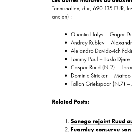
Les autres matches du deuxiè
Tennishallen, dur, 690.135 EUR, les 
ancien) :
Quentin Halys – Grigor Di
Andrey Rublev – Alexandr
Alejandro Davidovich Fok
Tommy Paul – Laslo Djere (
Casper Ruud (N.2) – Loren
Dominic Stricker – Matteo B
Tallon Griekspoor (N.7) – 
Related Posts:
Sonego rejoint Ruud a
Fearnley conserve son i