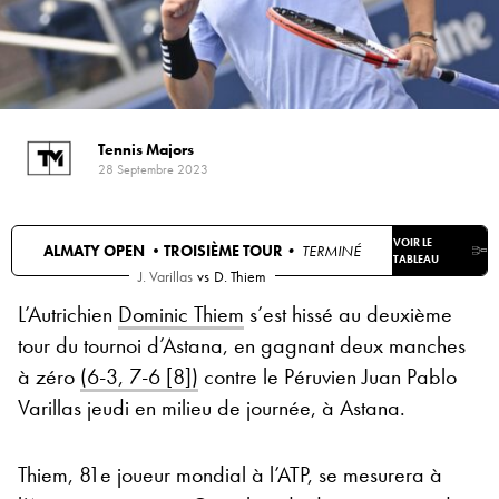
Tennis Majors
28 Septembre 2023
VOIR LE
ALMATY OPEN •
TROISIÈME TOUR
• TERMINÉ
TABLEAU
J. Varillas
vs
D. Thiem
L’Autrichien
Dominic Thiem
s’est hissé au deuxième
tour du tournoi d’Astana, en gagnant deux manches
à zéro
(6-3, 7-6 [8])
contre le Péruvien Juan Pablo
Varillas jeudi en milieu de journée, à Astana.
Thiem, 81e joueur mondial à l’ATP, se mesurera à