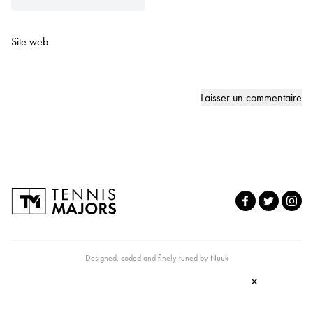
Site web
Designed, coded and finely tuned by
Nuuk
×