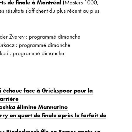
ts de finale à Montréal
(Masters 1000,
résultats s’affichent du plus récent au plus
nder Zverev : programmé dimanche
Hurkacz : programmé dimanche
hikori : programmé dimanche
i échoue face à Griekspoor pour la
arrière
vashka élimine Mannarino
ry en quart de finale après le forfait de
 : Rinderknech file en 8emes après sa