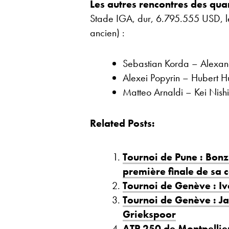
Les autres rencontres des quar
Stade IGA, dur, 6.795.555 USD, les 
ancien) :
Sebastian Korda – Alexa
Alexei Popyrin – Hubert 
Matteo Arnaldi – Kei Nis
Related Posts:
Tournoi de Pune : Bonz
première finale de sa c
Tournoi de Genève : I
Tournoi de Genève : Jar
Griekspoor
ATP 250 de Montpellier