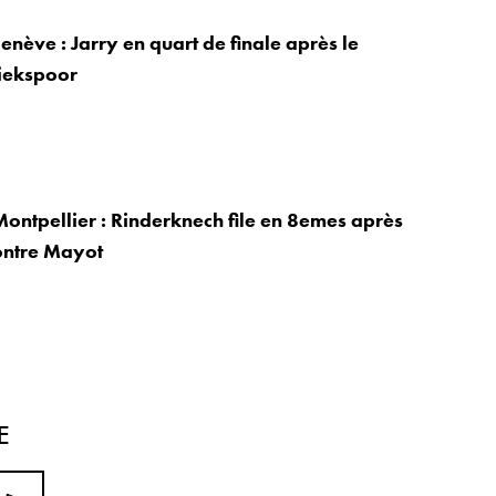
enève : Jarry en quart de finale après le
riekspoor
ontpellier : Rinderknech file en 8emes après
contre Mayot
E