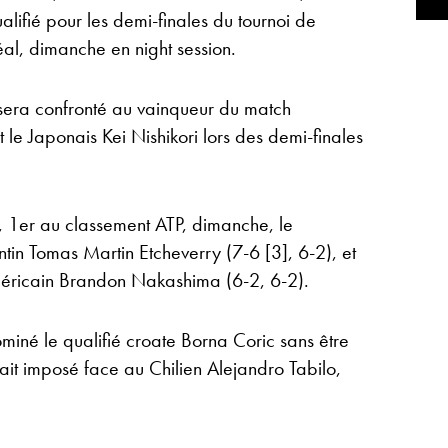
ualifié pour les demi-finales du tournoi de
l, dimanche en night session.
 sera confronté au vainqueur du match
t le Japonais Kei Nishikori lors des demi-finales
r, 1er au classement ATP, dimanche, le
ntin Tomas Martin Etcheverry (7-6 [3], 6-2), et
américain Brandon Nakashima (6-2, 6-2).
ominé le qualifié croate Borna Coric sans être
était imposé face au Chilien Alejandro Tabilo,