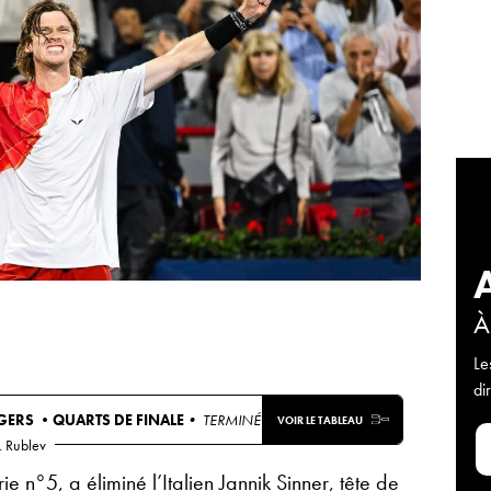
À
Le
di
OGERS •
QUARTS DE FINALE
• TERMINÉ
VOIR LE TABLEAU
. Rublev
e n°5, a éliminé l’Italien Jannik Sinner, tête de