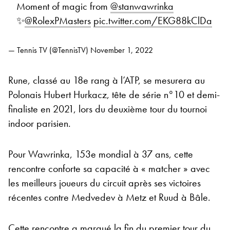
Moment of magic from
@stanwawrinka
✨
@RolexPMasters
pic.twitter.com/EKG88kClDa
— Tennis TV (@TennisTV)
November 1, 2022
Rune, classé au 18e rang à l’ATP, se mesurera au
Polonais Hubert Hurkacz, tête de série n°10 et demi-
finaliste en 2021, lors du deuxième tour du tournoi
indoor parisien.
Pour Wawrinka, 153e mondial à 37 ans, cette
rencontre conforte sa capacité à « matcher » avec
les meilleurs joueurs du circuit après ses victoires
récentes contre Medvedev à Metz et Ruud à Bâle.
Cette rencontre a marqué la fin du premier tour du