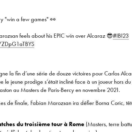
ry "win a few games" 👀
ozsan feels about his EPIC win over Alcaraz 😎
#IBI23
om/ZDpG1aTBYS
igne la fin d’une série de douze victoires pour Carlos Alca
e le jeune prodige s’était incliné face à un joueur hors du
ston au Masters de Paris-Bercy en novembre 2021.
mes de finale, Fabian Marozsan ira défier Borna Coric, têt
atches du troisième tour à Rome
(Masters, terre batt