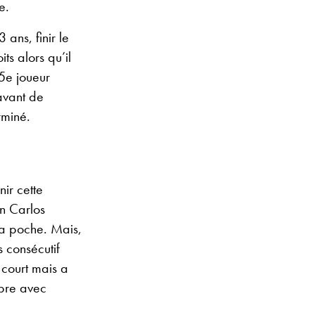
e.
ans, finir le
ts alors qu’il
35e joueur
avant de
rminé.
nir cette
n Carlos
la poche. Mais,
s consécutif
 court mais a
opre avec