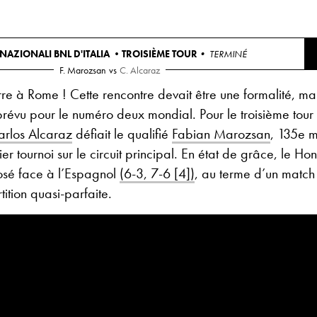
NAZIONALI BNL D'ITALIA •
TROISIÈME TOUR
• TERMINÉ
F. Marozsan
vs
C. Alcaraz
e à Rome ! Cette rencontre devait être une formalité, mais
évu pour le numéro deux mondial. Pour le troisième tou
arlos Alcaraz
défiait le qualifié
Fabian Marozsan
, 135e m
er tournoi sur le circuit principal. En état de grâce, le Hon
osé face à l’Espagnol
(6-3, 7-6 [4])
, au terme d’un match 
tition quasi-parfaite.