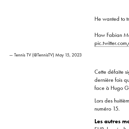
He wanted to t
How Fabian Mar
pic.twitter.c
— Tennis TV (@TennisTV)
May 15, 2023
Cette défaite s
dernière fois qu
face à Hugo Ga
Lors des huitiè
numéro 15.
Les autres m