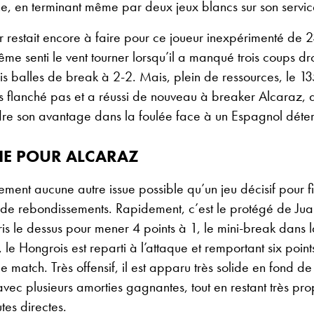
e, en terminant même par deux jeux blancs sur son servic
r restait encore à faire pour ce joueur inexpérimenté de 23 
e senti le vent tourner lorsqu’il a manqué trois coups droi
ois balles de break à 2-2. Mais, plein de ressources, le 1
s flanché pas et a réussi de nouveau à breaker Alcaraz, 
dre son avantage dans la foulée face à un Espagnol déte
RIE POUR ALCARAZ
alement aucune autre issue possible qu’un jeu décisif pour fi
de rebondissements. Rapidement, c’est le protégé de Jua
ris le dessus pour mener 4 points à 1, le mini-break dans 
 le Hongrois est reparti à l’attaque et remportant six point
e match. Très offensif, il est apparu très solide en fond de
 avec plusieurs amorties gagnantes, tout en restant très pr
tes directes.