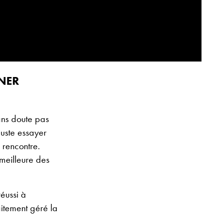
GNER
ans doute pas
juste essayer
 rencontre.
 meilleure des
réussi à
aitement géré la