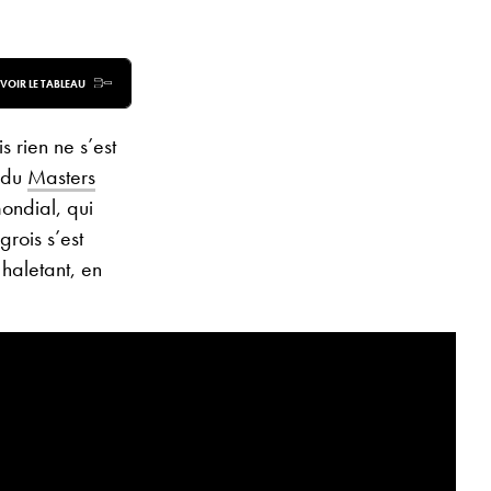
VOIR LE TABLEAU
 rien ne s’est
r du
Masters
ondial, qui
grois s’est
haletant, en