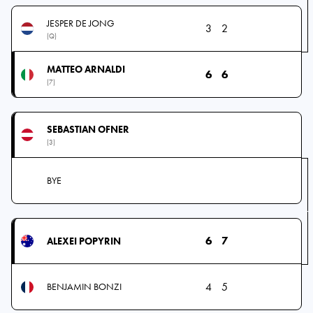
JESPER DE JONG
3
2
(Q)
MATTEO ARNALDI
6
6
(7)
SEBASTIAN OFNER
(3)
BYE
6
7
ALEXEI POPYRIN
4
5
BENJAMIN BONZI