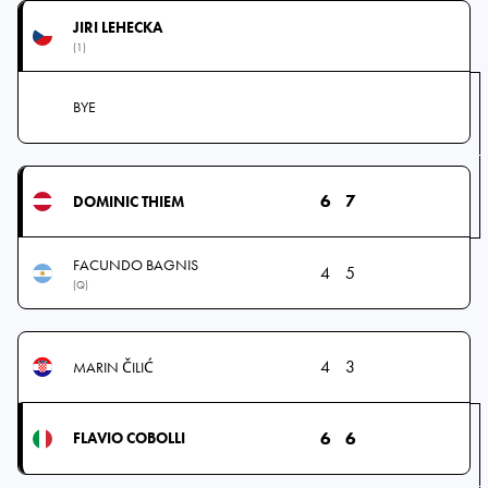
JIRI LEHECKA
(1)
BYE
6
7
DOMINIC THIEM
FACUNDO BAGNIS
4
5
(Q)
4
3
MARIN ČILIĆ
6
6
FLAVIO COBOLLI