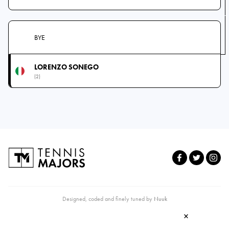
BYE
LORENZO SONEGO
(2)
Designed, coded and finely tuned by
Nuuk
×