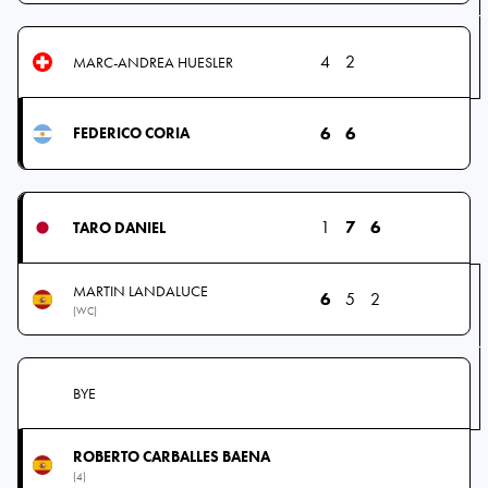
4
2
MARC-ANDREA HUESLER
6
6
FEDERICO CORIA
1
7
6
TARO DANIEL
MARTIN LANDALUCE
6
5
2
(WC)
BYE
ROBERTO CARBALLES BAENA
(4)