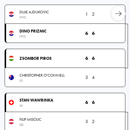
DUJE AJDUKOVIC
1
2
(WC)
DINO PRIZMIC
6
6
(WC)
6
6
ZSOMBOR PIROS
CHRISTOPHER O'CONNELL
3
4
(5)
STAN WAWRINKA
6
6
(6)
FILIP MISOLIC
3
2
(Q)