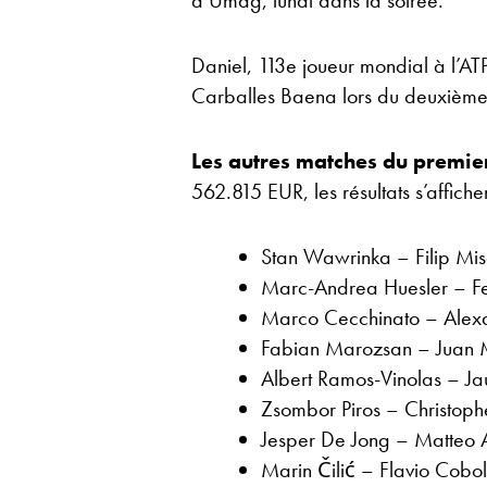
d’Umag, lundi dans la soirée.
Daniel, 113e joueur mondial à l’AT
Carballes Baena lors du deuxième 
Les autres matches du premie
562.815 EUR, les résultats s’affiche
Stan Wawrinka – Filip Mi
Marc-Andrea Huesler – F
Marco Cecchinato – Alex
Fabian Marozsan – Juan 
Albert Ramos-Vinolas – 
Zsombor Piros – Christop
Jesper De Jong – Matteo 
Marin Čilić – Flavio Cobol