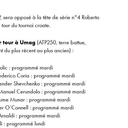
P, sera opposé à la tête de série n°4 Roberto
tour du tournoi croate.
r tour à Umag
(ATP250, terre battue,
nt du plus récent au plus ancien) :
solic : programmé mardi
ederico Coria : programmé mardi
ander Shevchenko : programmé mardi
Manuel Cerundolo : programmé mardi
Jaume Munar : programmé mardi
her O’Connell : programmé mardi
Arnaldi : programmé mardi
li : programmé lundi