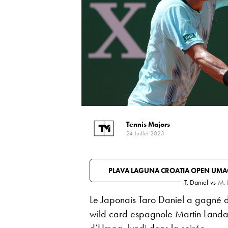
Tennis Majors
24 Juillet 2023
PLAVA LAGUNA CROATIA OPEN UM
T. Daniel
vs
M. 
Le Japonais Taro Daniel a gagné d
wild card espagnole Martin Landalu