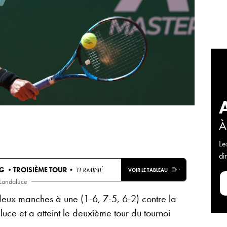
À
Le
di
AG •
TROISIÈME TOUR
• TERMINÉ
VOIR LE TABLEAU
Landaluce
eux manches à une (1-6, 7-5, 6-2) contre la
ce et a atteint le deuxième tour du tournoi