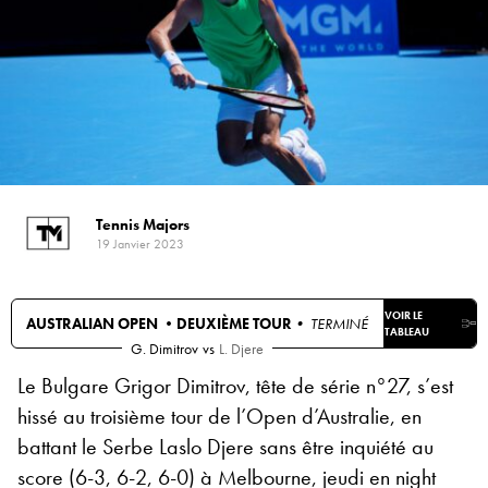
Tennis Majors
19 Janvier 2023
VOIR LE
AUSTRALIAN OPEN •
DEUXIÈME TOUR
• TERMINÉ
TABLEAU
G. Dimitrov
vs
L. Djere
Le Bulgare Grigor Dimitrov, tête de série n°27, s’est
hissé au troisième tour de l’Open d’Australie, en
battant le Serbe Laslo Djere sans être inquiété au
score (6-3, 6-2, 6-0) à Melbourne, jeudi en night