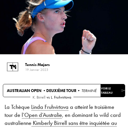
Tennis Majors
19 Janvier 2023
VOIR LE
AUSTRALIAN OPEN •
DEUXIÈME TOUR
• TERMINÉ
TABLEAU
K. Birrell
vs
L. Fruhvirtova
La Tchèque
Linda Fruhvirtova
a atteint le troisième
tour de
l’Open d’Australie
, en dominant la wild card
australienne
Kimberly Birrell sans être inquiétée au