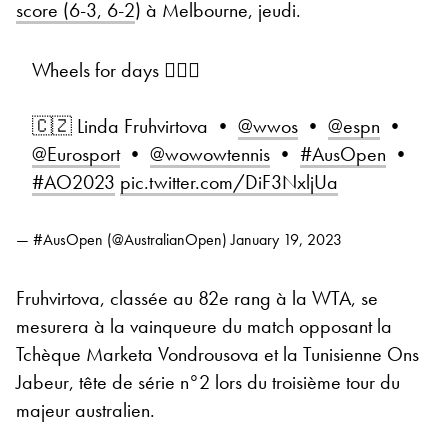
score (6-3, 6-2
) à Melbourne, jeudi.
Wheels for days 🏃🏻‍♀️
🇨🇿 Linda Fruhvirtova •
@wwos
•
@espn
•
@Eurosport
•
@wowowtennis
•
#AusOpen
•
#AO2023
pic.twitter.com/DiF3NxljUa
— #AusOpen (@AustralianOpen)
January 19, 2023
Fruhvirtova, classée au 82e rang à la WTA, se
mesurera à la vainqueure du match opposant la
Tchèque Marketa Vondrousova et la Tunisienne Ons
Jabeur, tête de série n°2 lors du troisième tour du
majeur australien.