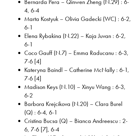
Bernarda Pera – Qinwen Zheng (N.29) : 6-
4, 6-4
Marta Kostyuk – Olivia Gadecki (WC) : 6-2,
6-1
Elena Rybakina (N.22) – Kaja Juvan : 6-2,
6-1
Coco Gauff (N.7) – Emma Raducanu : 6-3,
7-6 [4]
Kateryna Baindl – Catherine McNally : 6-1,
7-6 [4]
Madison Keys (N.10) – Xinyu Wang : 6-3,
6-2
Barbora Krejcikova (N.20) – Clara Burel
(Q) : 6-4, 6-1
Cristina Bucsa (Q) – Bianca Andreescu : 2-
6, 7-6 [7], 6-4