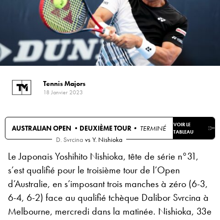
Tennis Majors
18 Janvier 2023
VOIR LE
AUSTRALIAN OPEN •
DEUXIÈME TOUR
• TERMINÉ
TABLEAU
D. Svrcina
vs
Y. Nishioka
Le Japonais Yoshihito Nishioka, tête de série n°31,
s’est qualifié pour le troisième tour de l’Open
d’Australie, en s’imposant trois manches à zéro (6-3,
6-4, 6-2) face au qualifié tchèque Dalibor Svrcina à
Melbourne, mercredi dans la matinée. Nishioka, 33e