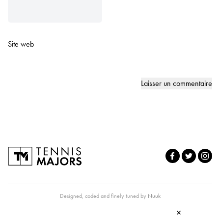
Site web
Designed, coded and finely tuned by
Nuuk
×