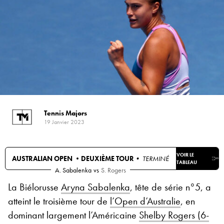
Tennis Majors
19 Janvier 2023
VOIR LE
AUSTRALIAN OPEN •
DEUXIÈME TOUR
• TERMINÉ
TABLEAU
A. Sabalenka
vs
S. Rogers
La Biélorusse
Aryna Sabalenka
, tête de série n°5, a
atteint le troisième tour de
l’Open d’Australie
, en
dominant largement l’Américaine
Shelby Rogers (6-