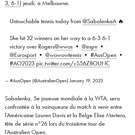
3, 6-1)
jeudi, à Melbourne.
Untouchable tennis today from
@SabalenkaA
🔥
She hit 32 winners on her way to a 6-3 6-1
victory over Rogers
@wwos
•
@espn
•
@Eurosport
•
@wowowtennis
•
#AusOpen
•
#AO2023
pic.twitter.com/cS56Z8OUNC
— #AusOpen (@AustralianOpen)
January 19, 2023
Sabalenka, 5e joueuse mondiale à la WTA, sera
confrontée à la vainqueure du match à venir entre
l’Américaine Lauren Davis et la Belge Elise Mertens,
tête de série n°26 lors du troisième tour de
l’Australien Open.