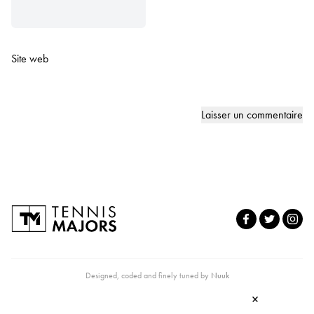
Site web
Designed, coded and finely tuned by
Nuuk
×