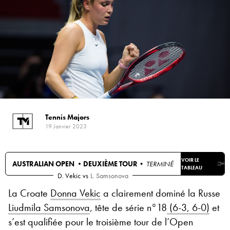
Tennis Majors
19 Janvier 2023
VOIR LE
AUSTRALIAN OPEN •
DEUXIÈME TOUR
• TERMINÉ
TABLEAU
D. Vekic
vs
L. Samsonova
La Croate
Donna Vekic
a clairement dominé la Russe
Liudmila Samsonova
, tête de série n°18
(6-3, 6-0)
et
s’est qualifiée pour le troisième tour de l’Open