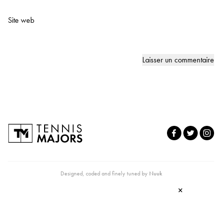
Site web
Designed, coded and finely tuned by
Nuuk
×