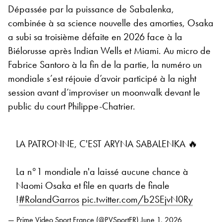
Dépassée par la puissance de Sabalenka,
combinée à sa science nouvelle des amorties, Osaka
a subi sa troisième défaite en 2026 face à la
Biélorusse après Indian Wells et Miami. Au micro de
Fabrice Santoro à la fin de la partie, la numéro un
mondiale s’est réjouie d’avoir participé à la night
session avant d’improviser un moonwalk devant le
public du court Philippe-Chatrier.
LA PATRONNE, C'EST ARYNA SABALENKA 🔥
La n°1 mondiale n'a laissé aucune chance à
Naomi Osaka et file en quarts de finale
!
#RolandGarros
pic.twitter.com/b2SEjvN0Ry
— Prime Video Sport France (@PVSportFR)
June 1, 2026