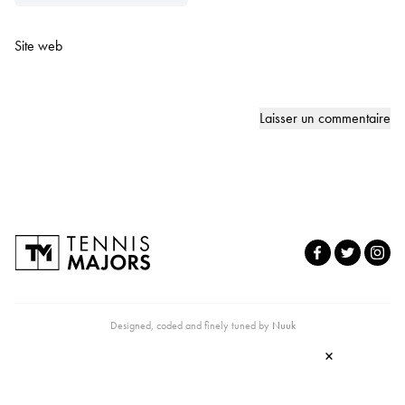
Site web
Designed, coded and finely tuned by
Nuuk
×