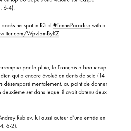
, 6-4).
books his spot in R3 of
#TennisParadise
with a
.twitter.com/WpvJamByKZ
errompue par la pluie, le Français a beaucoup
ien qui a encore évolué en dents de scie (14
ts désemparé mentalement, au point de donner
n deuxième set dans lequel il avait obtenu deux
Andrey Rublev, lui aussi auteur d’une entrée en
-4, 6-2).