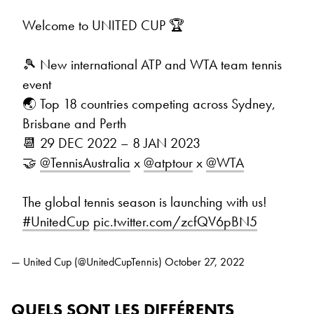
Welcome to UNITED CUP 🏆
🎾 New international ATP and WTA team tennis
event
🌏 Top 18 countries competing across Sydney,
Brisbane and Perth
📆 29 DEC 2022 – 8 JAN 2023
🤝
@TennisAustralia
x
@atptour
x
@WTA
The global tennis season is launching with us!
#UnitedCup
pic.twitter.com/zcfQV6pBN5
— United Cup (@UnitedCupTennis)
October 27, 2022
QUELS SONT LES DIFFÉRENTS