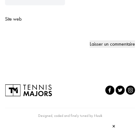
Site web
Designed, coded and finely tuned by
Nuuk
×