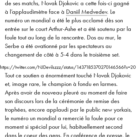
de ses matchs, Novak Djokovic a cette fois-ci gagné
à l’applaudimètre face à
Daniil Medvedev
. Le
numéro un mondial a été le plus acclamé dès son
entrée sur le court Arthur-Ashe et a été soutenu par la
foule tout au long de la rencontre. Dos au mur, le
Serbe a été ovationné par les spectateurs au
changement de côté à 5-4 dans le troisième set.
https://twitter.com/NJDevilszzz/status/1437185370270146566?s=20
Tout ce soutien a énormément touché Novak Djokovic
et, image rare, le champion à fondu en larmes.
Après avoir de nouveau pleuré au moment de faire
son discours lors de la cérémonie de remise des
trophées, encore applaudi par le public new yorkais,
le numéro un mondial a remercié la foule pour ce
moment si spécial pour lui, habituellement second
dans le coeur des gens. En conférence de presse, le