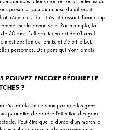
ce que nous allions montrer serait le tennis du
ions présenter quelque chose de différent.
ait. Mais c’est déjà très intéressant. Beaucoup
sommes sur la bonne voie. Par exemple, la
de 30 ans. Celle du tennis est de 61 ans !
 n’est pas fan de tennis, et c’était le but.
elles personnes. Des gens qui n’ont jamais
 POUVEZ ENCORE RÉDUIRE LE
TCHES ?
a durée idéale. Je ne veux pas que les gens
us permettre de perdre l’attention des gens
ectacle. Peut-être que la durée d’un match la
lus que d’une heure. Cela permettrait aux