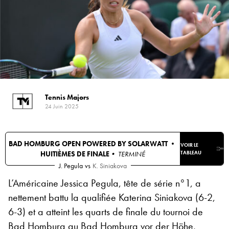
Tennis Majors
24 Juin 2025
BAD HOMBURG OPEN POWERED BY SOLARWATT •
VOIR LE
HUITIÈMES DE FINALE
• TERMINÉ
TABLEAU
J. Pegula
vs
K. Siniakova
L’Américaine Jessica Pegula, tête de série n°1, a
nettement battu la qualifiée Katerina Siniakova (6-2,
6-3) et a atteint les quarts de finale du tournoi de
Bad Homburg au Bad Homburg vor der Höhe,