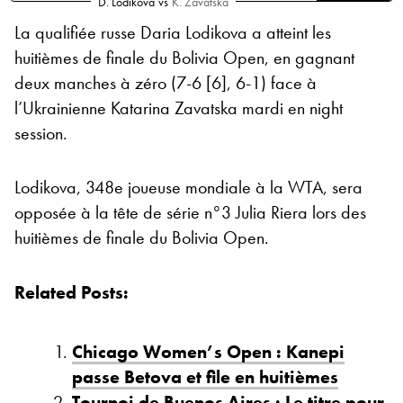
D. Lodikova
vs
K. Zavatska
La qualifiée russe Daria Lodikova a atteint les
huitièmes de finale du Bolivia Open, en gagnant
deux manches à zéro (7-6 [6], 6-1) face à
l’Ukrainienne Katarina Zavatska mardi en night
session.
Lodikova, 348e joueuse mondiale à la WTA, sera
opposée à la tête de série n°3 Julia Riera lors des
huitièmes de finale du Bolivia Open.
Related Posts:
Chicago Women’s Open : Kanepi
passe Betova et file en huitièmes
Tournoi de Buenos Aires : Le titre pour