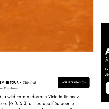
À
Le
di
EMIER TOUR
• TERMINÉ
VOIR LE TABLEAU
nez Kasintseva
é la wild card andorrane Victoria Jimenez
ore (6-3, 6-3) et s’est qualifiée pour le