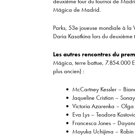
deuxième tour du tournoi de Madri
Mágica de Madrid.
Parks, 53e joueuse mondiale à la 
Daria Kasatkina lors du deuxième to
Les autres rencontres du prem
Mágica, terre battue, 7.854.000 EUR
plus ancien) :
McCartney Kessler – Bia
Jaqueline Cristian – Sona
Victoria Azarenka – Olga
Eva Lys – Teodora Kostov
Francesca Jones – Dayan
Moyuka Uchijima – Robin