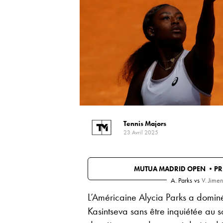
Tennis Majors
23 Avril 2025
MUTUA MADRID OPEN •
PR
A. Parks
vs
V. Jime
L’Américaine Alycia Parks a domin
Kasintseva sans être inquiétée au sc