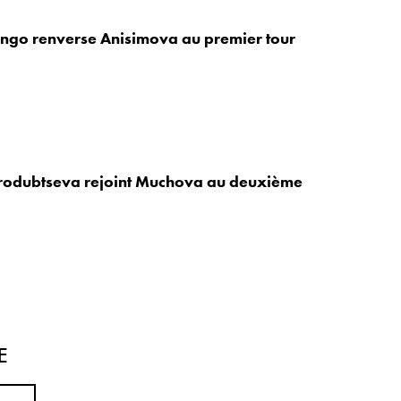
ango renverse Anisimova au premier tour
arodubtseva rejoint Muchova au deuxième
E