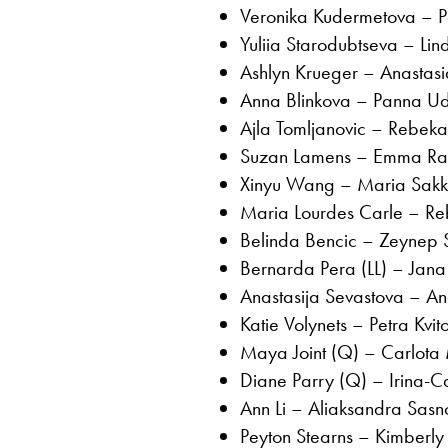
Veronika Kudermetova – P
Yuliia Starodubtseva – Li
Ashlyn Krueger – Anastas
Anna Blinkova – Panna U
Ajla Tomljanovic – Rebe
Suzan Lamens – Emma Ra
Xinyu Wang – Maria Sakk
Maria Lourdes Carle – R
Belinda Bencic – Zeynep 
Bernarda Pera (LL) – Jana 
Anastasija Sevastova – An
Katie Volynets – Petra Kvit
Maya Joint (Q) – Carlota 
Diane Parry (Q) – Irina-C
Ann Li – Aliaksandra Sasno
Peyton Stearns – Kimberly B