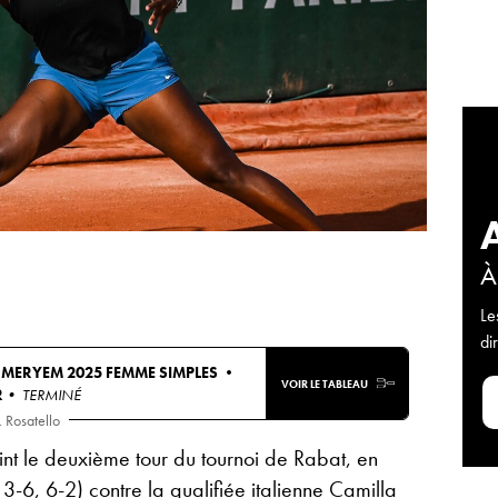
À
Le
di
A MERYEM 2025 FEMME SIMPLES •
VOIR LE TABLEAU
R
• TERMINÉ
. Rosatello
int le deuxième tour du tournoi de Rabat, en
 3-6, 6-2) contre la qualifiée italienne Camilla