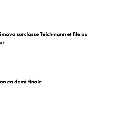
imova surclasse Teichmann et file au
ur
ian en demi-finale