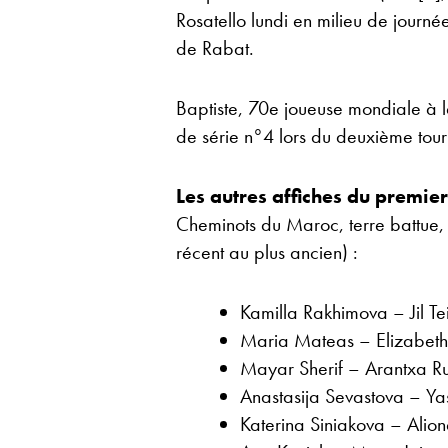
Rosatello lundi en milieu de journ
de Rabat.
Baptiste, 70e joueuse mondiale à l
de série n°4 lors du deuxième tou
Les autres affiches du premie
Cheminots du Maroc, terre battue, 2
récent au plus ancien) :
Kamilla Rakhimova – Jil Te
Maria Mateas – Elizabeth 
Mayar Sherif – Arantxa Rus
Anastasija Sevastova – Ya
Katerina Siniakova – Alion