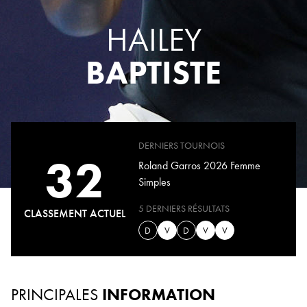
HAILEY
BAPTISTE
DERNIERS TOURNOIS
32
Roland Garros 2026 Femme
Simples
5 DERNIERS RÉSULTATS
CLASSEMENT ACTUEL
D
V
D
V
V
PRINCIPALES
INFORMATION