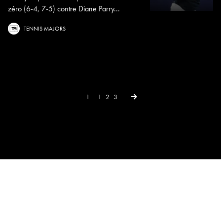
zéro (6-4, 7-5) contre Diane Parry...
TENNIS MAJORS
Next →
1
1
2
3
×