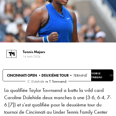
Tennis Majors
14 Août 2024
VOIR LE
CINCINNATI OPEN •
DEUXIÈME TOUR
• TERMINÉ
TABLEAU
C. Dolehide
vs
T. Townsend
La qualifiée Taylor Townsend a battu la wild card
Caroline Dolehide deux manches à une (3-6, 6-4, 7-
6 [7]) et s’est qualifiée pour le deuxième tour du
tournoi de Cincinnati au Linder Tennis Family Center