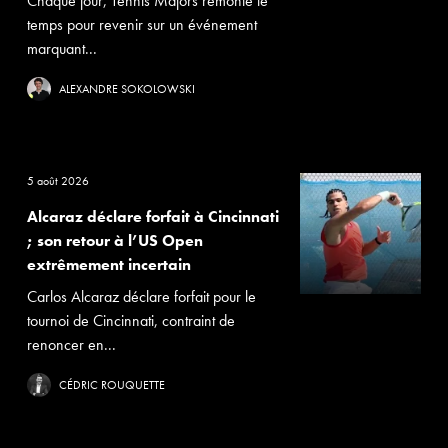
Chaque jour, Tennis Majors remonte le
temps pour revenir sur un événement
marquant...
ALEXANDRE SOKOLOWSKI
5 août 2026
Alcaraz déclare forfait à Cincinnati
; son retour à l’US Open
extrêmement incertain
Carlos Alcaraz déclare forfait pour le
tournoi de Cincinnati, contraint de
renoncer en...
CÉDRIC ROUQUETTE