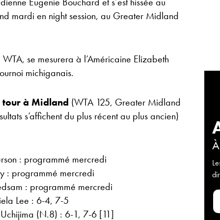
adienne Eugenie Bouchard et s’est hissée au
nd mardi en night session, au Greater Midland
 WTA, se mesurera à l’Américaine Elizabeth
ournoi michiganais.
r tour à Midland
(WTA 125, Greater Midland
ultats s’affichent du plus récent au plus ancien)
À
derson : programmé mercredi
Le
ay : programmé mercredi
di
iedsam : programmé mercredi
ela Lee : 6-4, 7-5
chijima (N.8) : 6-1, 7-6 [11]