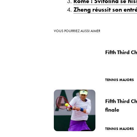
Rome : Svitolina se his
Zheng réussit son entr
VOUS POURRIEZ AUSSI AIMER
Fifth Third C
TENNIS MAJORS
Fifth Third 
finale
TENNIS MAJORS