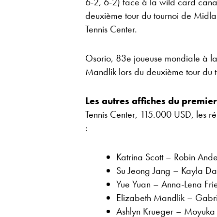
6-2, 6-2) face à la wild card can
deuxième tour du tournoi de Midla
Tennis Center.
Osorio, 83e joueuse mondiale à la
Mandlik lors du deuxième tour du t
Les autres affiches du premie
Tennis Center, 115.000 USD, les rés
:
Katrina Scott – Robin An
Su Jeong Jang – Kayla D
Yue Yuan – Anna-Lena Fr
Elizabeth Mandlik – Gabri
Ashlyn Krueger – Moyuka U