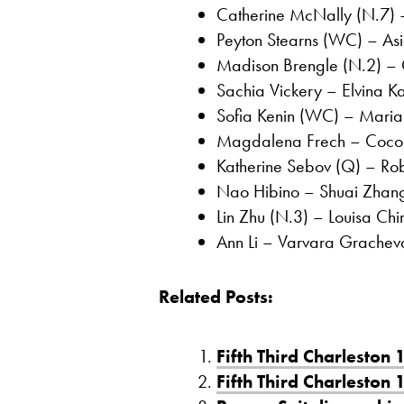
Catherine McNally (N.7) –
Peyton Stearns (WC) – A
Madison Brengle (N.2) – 
Sachia Vickery – Elvina Ka
Sofia Kenin (WC) – Maria
Magdalena Frech – Coco 
Katherine Sebov (Q) – Rob
Nao Hibino – Shuai Zhang 
Lin Zhu (N.3) – Louisa Chir
Ann Li – Varvara Gracheva
Related Posts:
Fifth Third Charleston 
Fifth Third Charleston 