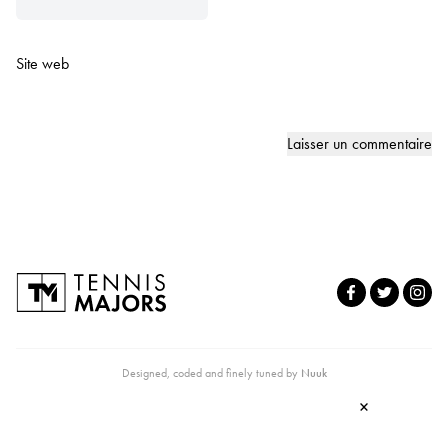
Site web
Designed, coded and finely tuned by
Nuuk
×