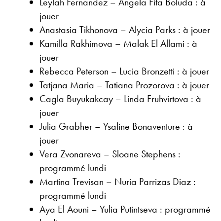
Leylah Fernandez – Angela Fita Boluda : à
jouer
Anastasia Tikhonova – Alycia Parks : à jouer
Kamilla Rakhimova – Malak El Allami : à
jouer
Rebecca Peterson – Lucia Bronzetti : à jouer
Tatjana Maria – Tatiana Prozorova : à jouer
Cagla Buyukakcay – Linda Fruhvirtova : à
jouer
Julia Grabher – Ysaline Bonaventure : à
jouer
Vera Zvonareva – Sloane Stephens :
programmé lundi
Martina Trevisan – Nuria Parrizas Diaz :
programmé lundi
Aya El Aouni – Yulia Putintseva : programmé