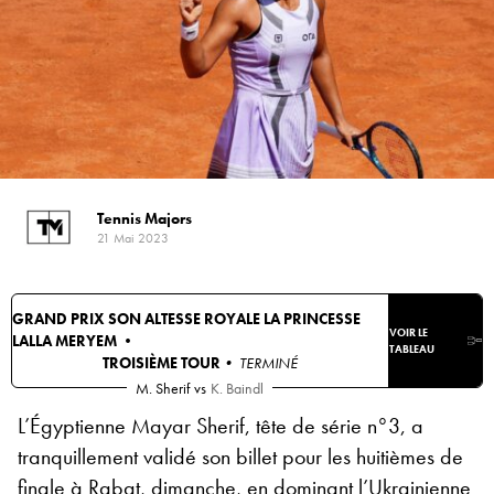
Tennis Majors
21 Mai 2023
GRAND PRIX SON ALTESSE ROYALE LA PRINCESSE
VOIR LE
LALLA MERYEM •
TABLEAU
TROISIÈME TOUR
• TERMINÉ
M. Sherif
vs
K. Baindl
L’Égyptienne Mayar Sherif, tête de série n°3, a
tranquillement validé son billet pour les huitièmes de
finale à Rabat, dimanche, en dominant l’Ukrainienne