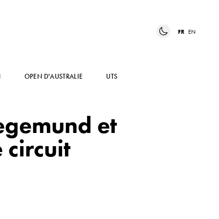
FR
EN
N
OPEN D'AUSTRALIE
UTS
iegemund et
 circuit