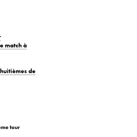
r
de match à
 huitièmes de
ème tour