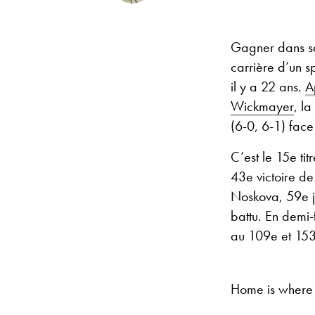
Gagner dans sa 
carrière d’un sp
il y a 22 ans.
A
Wickmayer
, l
(6-0, 6-1) fac
C’est le 15e tit
43e victoire de
Noskova, 59e j
battu. En demi-
au 109e et 153e
Home is where 