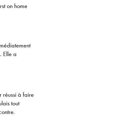
irst on home
immédiatement
. Elle a
 réussi à faire
lais tout
contre.