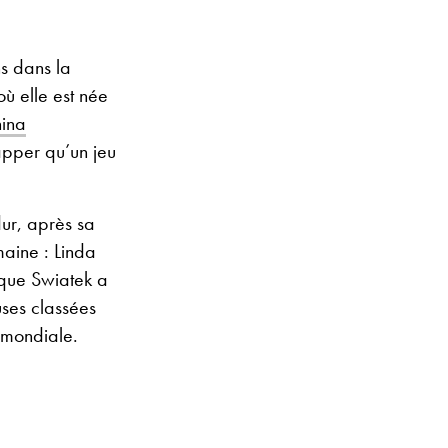
ns dans la
ù elle est née
nina
happer qu’un jeu
dur, après sa
maine : Linda
 que Swiatek a
uses classées
 mondiale.