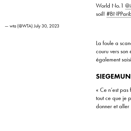
World No.1
@i
soil!
#BNPPari
— wta (@WTA)
July 30, 2023
La foule a sca
couru vers son é
également saisi 
SIEGEMUN
« Ce n’est pas f
tout ce que je 
donner et aller