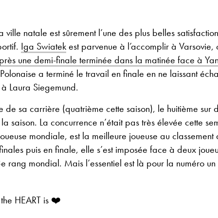
ville natale est sûrement l’une des plus belles satisfactio
ortif.
Iga Swiatek
est parvenue à l’accomplir à Varsovie, o
près une demi-finale terminée dans la matinée face à Ya
a Polonaise a terminé le travail en finale en ne laissant éc
e à Laura Siegemund.
re de sa carrière (quatrième cette saison), le huitième sur 
 la saison. La concurrence n’était pas très élevée cette se
oueuse mondiale, est la meilleure joueuse au classement
finales puis en finale, elle s’est imposée face à deux joue
 rang mondial. Mais l’essentiel est là pour la numéro un
the HEART is ❤️