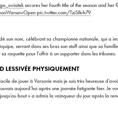
ga_swiatek
secures her fourth title of the season and her f
basWarsawOpen
pic.twitter.com/TziSIkrh79
ndé son nom, célébrant sa championne nationale, qui a 
quipe, serrant dans ses bras son staff ainsi que sa famille
sa raquette pour l’offrir à un supporter dans les tribunes.
D LESSIVÉE PHYSIQUEMENT
acile de jouer à Varsovie mais je suis très heureuse d’avoir
pouvais aujourd’hui après une journée fatigante hier. Je vou
 jusqu’au bout » a admis la vainqueur du jour après la ren