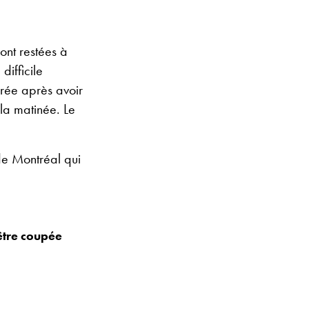
ont restées à
difficile
irée après avoir
 la matinée. Le
de Montréal qui
être coupée