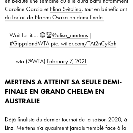
en beauté une semaine où elle aura battu notamment
Caroline Garcia et
Elina Svitolina
, tout en bénéficiant
du forfait de Naomi Osaka en demi-finale.
Wait for it…. 😄🏆
@elise_mertens
|
#GippslandWTA
pic.twitter.com/TAt2nCyKah
— wta (@WTA)
February 7, 2021
MERTENS A ATTEINT SA SEULE DEMI-
FINALE EN GRAND CHELEM EN
AUSTRALIE
Déjà finaliste du dernier tournoi de la saison 2020, à
Linz, Mertens n’a quasiment jamais tremblé face à la