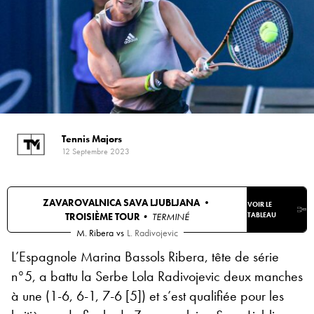
Tennis Majors
12 Septembre 2023
ZAVAROVALNICA SAVA LJUBLJANA •
VOIR LE
TROISIÈME TOUR
• TERMINÉ
TABLEAU
M. Ribera
vs
L. Radivojevic
L’Espagnole Marina Bassols Ribera, tête de série
n°5, a battu la Serbe Lola Radivojevic deux manches
à une (1-6, 6-1, 7-6 [5]) et s’est qualifiée pour les