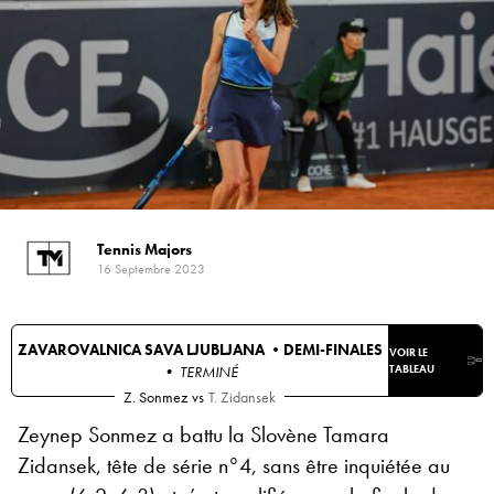
Tennis Majors
16 Septembre 2023
ZAVAROVALNICA SAVA LJUBLJANA •
DEMI-FINALES
VOIR LE
• TERMINÉ
TABLEAU
Z. Sonmez
vs
T. Zidansek
Zeynep Sonmez a battu la Slovène Tamara
Zidansek, tête de série n°4, sans être inquiétée au