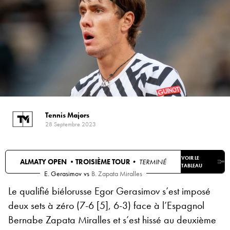
Tennis Majors
28 Septembre 2023
VOIR LE
ALMATY OPEN •
TROISIÈME TOUR
• TERMINÉ
TABLEAU
E. Gerasimov
vs
B. Zapata Miralles
Le qualifié biélorusse Egor Gerasimov s’est imposé
deux sets à zéro (7-6 [5], 6-3) face à l’Espagnol
Bernabe Zapata Miralles et s’est hissé au deuxième