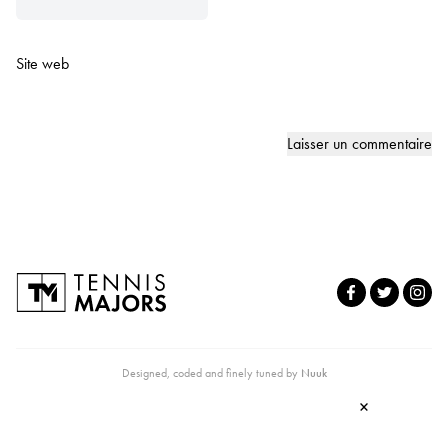
Site web
Designed, coded and finely tuned by
Nuuk
×