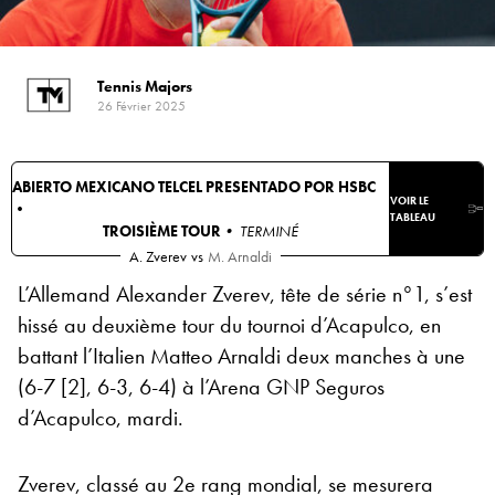
Tennis Majors
26 Février 2025
ABIERTO MEXICANO TELCEL PRESENTADO POR HSBC
VOIR LE
•
TABLEAU
TROISIÈME TOUR
• TERMINÉ
A. Zverev
vs
M. Arnaldi
L’Allemand Alexander Zverev, tête de série n°1, s’est
hissé au deuxième tour du tournoi d’Acapulco, en
battant l’Italien Matteo Arnaldi deux manches à une
(6-7 [2], 6-3, 6-4) à l’Arena GNP Seguros
d’Acapulco, mardi.
Zverev, classé au 2e rang mondial, se mesurera