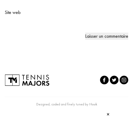
Site web
Designed, coded and finely tuned by
Nuuk
×