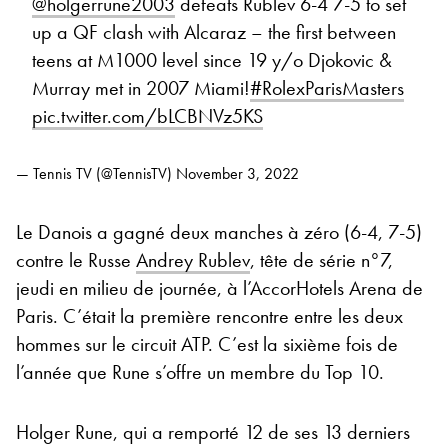
@holgerrune2003
defeats Rublev 6-4 7-5 to set
up a QF clash with Alcaraz – the first between
teens at M1000 level since 19 y/o Djokovic &
Murray met in 2007 Miami!
#RolexParisMasters
pic.twitter.com/bLCBNVz5KS
— Tennis TV (@TennisTV)
November 3, 2022
Le Danois a gagné deux manches à zéro (6-4, 7-5)
contre le Russe
Andrey Rublev
, tête de série n°7,
jeudi en milieu de journée, à l’AccorHotels Arena de
Paris. C’était la première rencontre entre les deux
hommes sur le circuit ATP. C’est la sixième fois de
l’année que Rune s’offre un membre du Top 10.
Holger Rune, qui a remporté 12 de ses 13 derniers