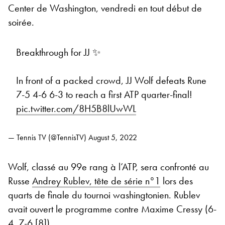
Center de Washington, vendredi en tout début de
soirée.
Breakthrough for JJ ✨
In front of a packed crowd, JJ Wolf defeats Rune
7-5 4-6 6-3 to reach a first ATP quarter-final!
pic.twitter.com/8H5B8lUwWL
— Tennis TV (@TennisTV)
August 5, 2022
Wolf, classé au 99e rang à l’ATP, sera confronté au
Russe
Andrey Rublev, tête de série n°1
lors des
quarts de finale du tournoi washingtonien. Rublev
avait ouvert le programme contre Maxime Cressy (6-
4, 7-6 [8]).