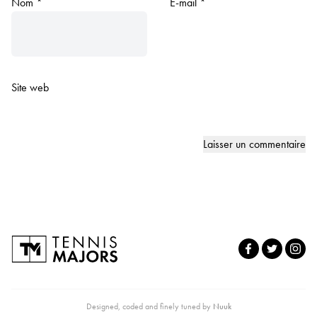
Nom
*
E-mail
*
Site web
Designed, coded and finely tuned by
Nuuk