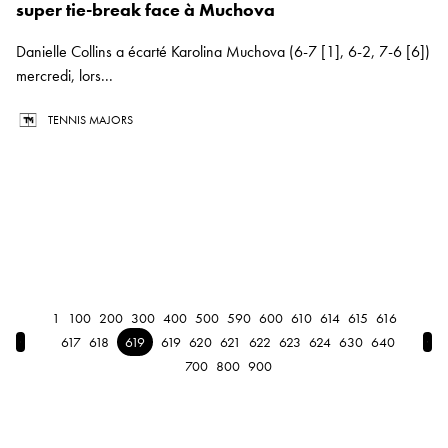
super tie-break face à Muchova
Danielle Collins a écarté Karolina Muchova (6-7 [1], 6-2, 7-6 [6])
mercredi, lors...
TENNIS MAJORS
1
100
200
300
400
500
590
600
610
614
615
616
← Previous
Nex
617
618
619
619
620
621
622
623
624
630
640
700
800
900