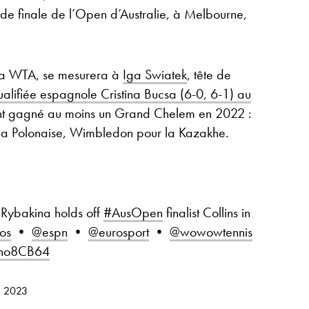
e de finale de l’Open d’Australie, à Melbourne,
la WTA, se mesurera à
Iga Swiatek
, tête de
ualifiée espagnole Cristina Bucsa (6-0, 6-1) au
ont gagné au moins un Grand Chelem en 2022 :
la Polonaise, Wimbledon pour la Kazakhe.
Rybakina holds off
#AusOpen
finalist Collins in
os
•
@espn
•
@eurosport
•
@wowowtennis
Iano8CB64
, 2023