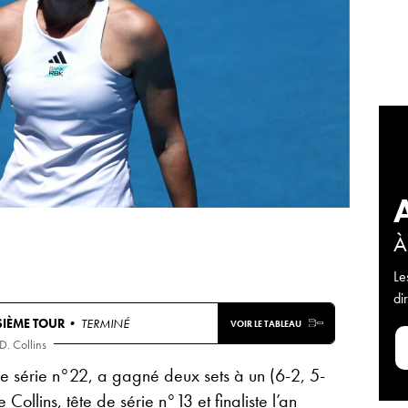
À
Le
di
SIÈME TOUR
• TERMINÉ
VOIR LE TABLEAU
D. Collins
 de série n°22, a gagné deux sets à un (6-2, 5-
Collins, tête de série n°13 et finaliste l’an