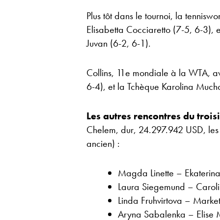
Plus tôt dans le tournoi, la tennisw
Elisabetta Cocciaretto (7-5, 6-3),
Juvan (6-2, 6-1).
Collins, 11e mondiale à la WTA, av
6-4), et la Tchèque Karolina Muchova
Les autres rencontres du troi
Chelem, dur, 24.297.942 USD, les ré
ancien) :
Magda Linette – Ekaterin
Laura Siegemund – Carol
Linda Fruhvirtova – Mark
Aryna Sabalenka – Elise 