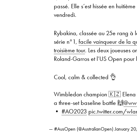
passé. Elle s’est hissée en huitièm
vendredi.
Rybakina, classée au 25e rang à 
série n°1,
facile vainqueur de la q
troisième tour
. Les deux joueuses 
Roland-Garros et l’US Open pour 
Cool, calm & collected 👌
Wimbledon champion 🇰🇿 Elena 
a three-set baseline battle 🙌
@ww
•
#AO2023
pic.twitter.com/w
— #AusOpen (@AustralianOpen)
January 20