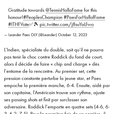
Gratitude towards
@TennisHalloFame
for this
honour!
#PeoplesChampion
#PaesForHallofFame
#ITHFVote
✅️🎾
pic.twitter.com/j8suYaLfwo
— Leander Paes OLY (@Leander)
October 12, 2023
L’Indien, spécialiste du double, sait qu’il ne pourra
pas tenir le choc contre Roddick du fond de court,
alors il décide de faire « chip and charge » dès
l’entame de la rencontre. Au premier set, cette
pression constante perturbe la jeune star, et Paes
empoche la première manche, 6-4. Ensuite, aidé par
son capitaine, l’Américain trouve son rythme, ajuste
ses passing shots et finit par surclasser son
adversaire. Roddick l’emporte en quatre sets (4-6, 6-
3, 6-2, 7-5). Pour la première fois de sa carrière, il