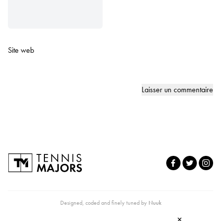
Site web
Designed, coded and finely tuned by
Nuuk
×