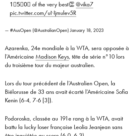
1⃣5⃣0⃣ of the very best👏
@vika7
pic.twitter.com/uNjmulev5R
— #AusOpen (@AustralianOpen)
January 18, 2023
Azarenka, 24e mondiale à la WTA, sera opposée à
l’Américaine
Madison Keys
, tête de série n°10 lors
du troisième tour du majeur australien.
Lors du tour précédent de l’Australien Open, la
Biélorusse de 33 ans avait écarté l’Américaine Sofia
Kenin (6-4, 7-6 [3]).
Podoroska, classée au 191e rang à la WTA, avait
battu la lucky loser française Leolia Jeanjean sans
être inquiétée au score (6-0, 6-3).