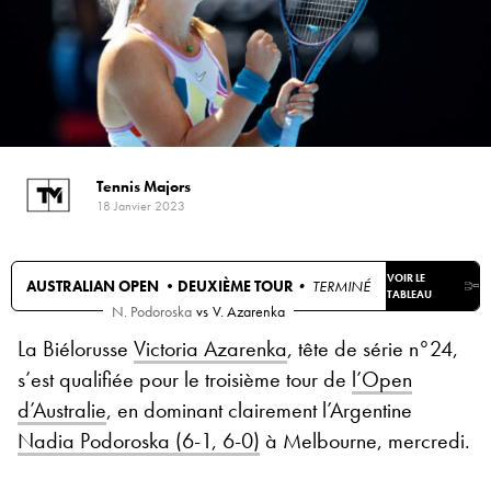
Tennis Majors
18 Janvier 2023
VOIR LE
AUSTRALIAN OPEN •
DEUXIÈME TOUR
• TERMINÉ
TABLEAU
N. Podoroska
vs
V. Azarenka
La Biélorusse
Victoria Azarenka
, tête de série n°24,
s’est qualifiée pour le troisième tour de
l’Open
d’Australie
, en dominant clairement l’Argentine
Nadia Podoroska (6-1, 6-0)
à Melbourne, mercredi.