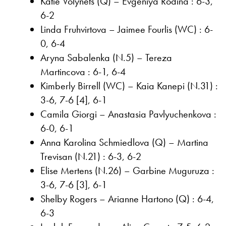
Katie Volynets (Q) – Evgeniya Rodina : 6-3,
6-2
Linda Fruhvirtova – Jaimee Fourlis (WC) : 6-
0, 6-4
Aryna Sabalenka (N.5) – Tereza
Martincova : 6-1, 6-4
Kimberly Birrell (WC) – Kaia Kanepi (N.31) :
3-6, 7-6 [4], 6-1
Camila Giorgi – Anastasia Pavlyuchenkova :
6-0, 6-1
Anna Karolina Schmiedlova (Q) – Martina
Trevisan (N.21) : 6-3, 6-2
Elise Mertens (N.26) – Garbine Muguruza :
3-6, 7-6 [3], 6-1
Shelby Rogers – Arianne Hartono (Q) : 6-4,
6-3