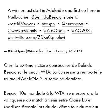
A winner last start in Adelaide and first up here in
Melbourne,
@BelindaBencic
is one to
watch!
@wwos
•
@espn
•
@eurosport
•
@wowowtennis
•
#AusOpen
•
#AO2023
pic.twitter.com/ZDxn0qmuhM
— #AusOpen (@AustralianOpen)
January 17, 2023
C’est la sixième victoire consécutive de Belinda
Bencic sur le circuit WTA. La Suissesse a remporté le
tournoi d’Adélaïde 2 la semaine dernière.
Bencic, 10e mondiale à la WTA, se mesurera à la
vainqueure du match à venir entre Claire Liu et
Madison Brengle lors du deuxième tour du majeur