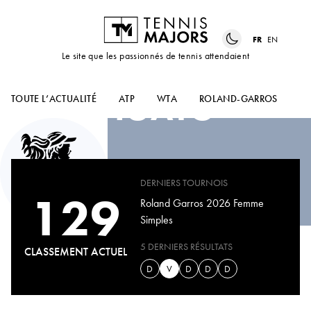
FR
EN
Le site que les passionnés de tennis attendaient
LISA
PIGATO
TOUTE L’ACTUALITÉ
ATP
WTA
ROLAND-GARROS
US
DERNIERS TOURNOIS
129
Roland Garros 2026 Femme
Simples
5 DERNIERS RÉSULTATS
CLASSEMENT ACTUEL
D
V
D
D
D