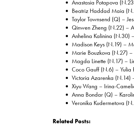
Anastasia Potapova (N.23) 
Beatriz Haddad Maia (N.1
Taylor Townsend (Q) – Jess
Qinwen Zheng (N.22) – Ali
Anhelina Kalinina (N.30) –
Madison Keys (N.19) – Ma
Marie Bouzkova (N.27) – 
Magda Linette (N.17) – Li
Coco Gauff (N.6) – Yulia P
Victoria Azarenka (N.14) 
Xiyu Wang – Irina-Camelia
Anna Bondar (Q) – Karolina
Veronika Kudermetova (N.1
Related Posts: