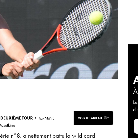
À
Le
di
•
DEUXIÈME TOUR
• TERMINÉ
VOIR LE TABLEAU
Kasatkina
érie n°8, a nettement battu la wild card