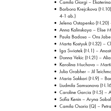
Camila Giorgi – Ekaterin
Barbora Krejcikova (N.10) 
4-1 ab.)
Jelena Ostapenko (N.20) –
Anna Kalinskaya – Elise Me
Paula Badosa – Ons Jabeu
Marta Kostyuk (N.32) – Cla
Iga Swiatek (N.1) – Anast
Donna Vekic (N.21) – Alia
Karolina Muchova – Martin
Julia Grabher – Jil Teichm
Maria Sakkari (N.9) – Bar
Liudmila Samsonova (N.16)
Caroline Garcia (N.5) – 
Sofia Kenin – Aryna Sabal
Camila Osorio (Q) – Petra